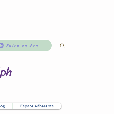
Faire un don
lph
log
Espace Adhérents