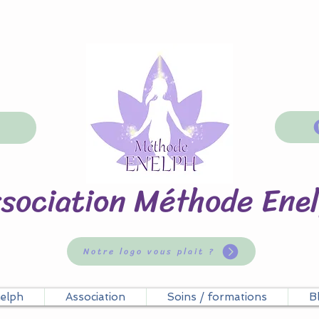
sociation Méthode Ene
Notre logo vous plait ?
nelph
Association
Soins / formations
B