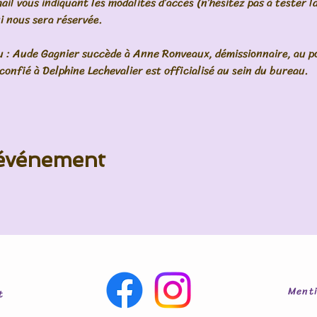
l vous indiquant les modalités d’accès (n’hésitez pas à tester la 
ui nous sera réservée. 
 : Aude Gagnier succède à Anne Ronveaux, démissionnaire, au pos
onfié à Delphine Lechevalier est officialisé au sein du bureau.
 événement
Menti
t